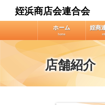
姪浜商店会連合会
ホーム
姪商
home
in
店舗紹介