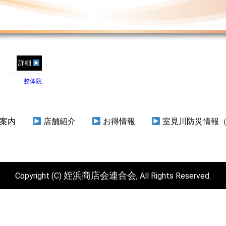
詳細
整体院
案内
店舗紹介
お得情報
室見川防災情報
姪浜商店会連合会
Copyright (C)
, All Rights Reserved.