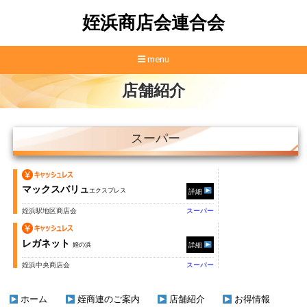
姪浜商店会連合会
menu
店舗紹介
スーパー
マックスバリュ
エクスプレス
詳細
姪浜駅地区商店会
スーパー
レガネット
姪の浜
詳細
姪浜中央商店会
スーパー
ホーム
姪商連のご案内
店舗紹介
お得情報