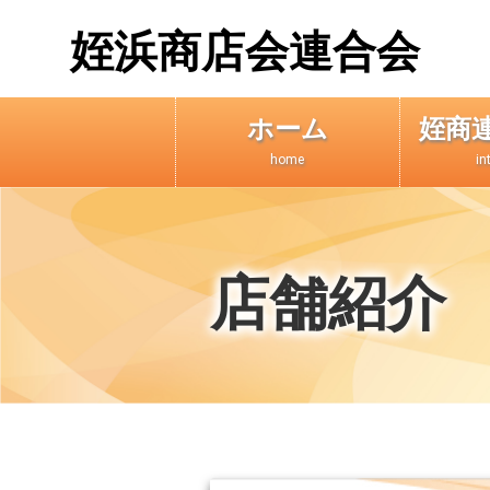
姪浜商店会連合会
ホーム
姪商
home
in
店舗紹介