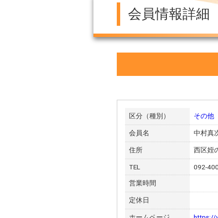
会員情報詳細
区分（種別）
その他
会員名
中村真
住所
西区姪の浜
TEL
092-40
営業時間
定休日
ホームページ
https:/