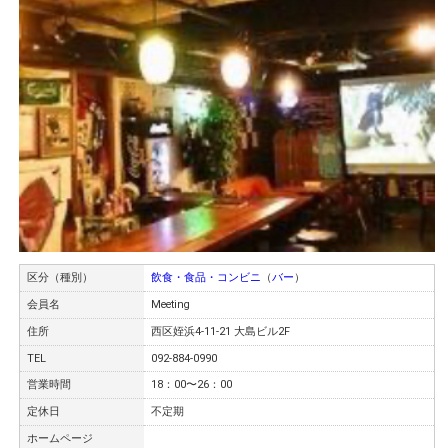
区分（種別）
飲食・食品・コンビニ
（
バー
）
会員名
Meeting
住所
西区姪浜4-11-21 大島ビル2F
TEL
092-884-0990
営業時間
18：00〜26：00
定休日
不定期
ホームページ