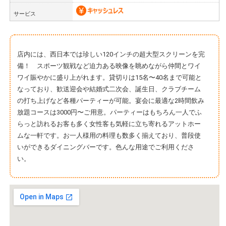
サービス
店内には、西日本では珍しい120インチの超大型スクリーンを完
備！ スポーツ観戦など迫力ある映像を眺めながら仲間とワイ
ワイ賑やかに盛り上がれます。貸切りは15名〜40名まで可能と
なっており、歓送迎会や結婚式二次会、誕生日、クラブチーム
の打ち上げなど各種パーティーが可能。宴会に最適な2時間飲み
放題コースは3000円〜ご用意。パーティーはもちろん一人でふ
らっと訪れるお客も多く女性客も気軽に立ち寄れるアットホー
ムな一軒です。お一人様用の料理も数多く揃えており、普段使
いができるダイニングバーです。色んな用途でご利用くださ
い。