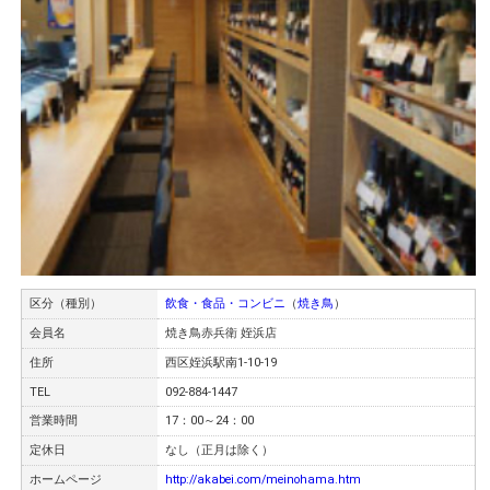
区分（種別）
飲食・食品・コンビニ
（
焼き⿃
）
会員名
焼き鳥赤兵衛 姪浜店
住所
西区姪浜駅南1-10-19
TEL
092-884-1447
営業時間
17：00～24：00
定休日
なし（正月は除く）
ホームページ
http://akabei.com/meinohama.htm