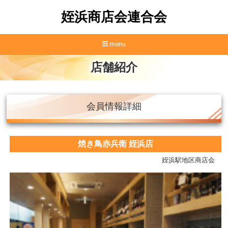
姪浜商店会連合会
menu
店舗紹介
会員情報詳細
焼き鳥赤兵衛 姪浜店
姪浜駅地区商店会