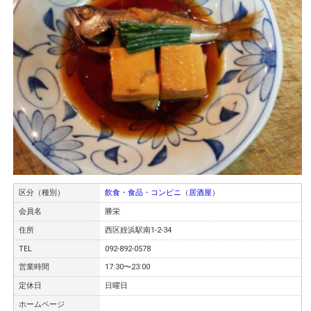
区分（種別）
飲食・食品・コンビニ
（
居酒屋
）
会員名
勝栄
住所
西区姪浜駅南1-2-34
TEL
092-892-0578
営業時間
17:30〜23:00
定休日
日曜日
ホームページ