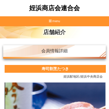
姪浜商店会連合会
menu
店舗紹介
会員情報詳細
寿司割烹たつき
姪浜駅地区/姪浜中央商店会