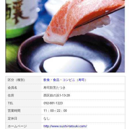
区分（種別）
飲食・食品・コンビニ
（
寿司
）
会員名
寿司割烹たつき
住所
西区姪の浜1-13-28
TEL
092-881-1223
営業時間
11：00～22：00
定休日
なし
ホームページ
http://www.sushi-tatsuki.com/